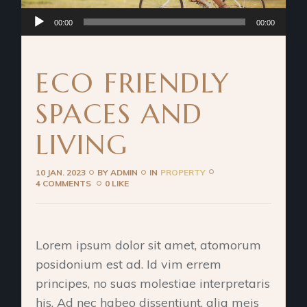
Audio
00:00
00:00
Player
ECO FRIENDLY
SPACES AND
LIVING
10 JAN. 2023
BY
ADMIN
IN
PROPERTY
4 COMMENTS
0 LIKE
Lorem ipsum dolor sit amet, atomorum
posidonium est ad. Id vim errem
principes, no suas molestiae interpretaris
his. Ad nec habeo dissentiunt, alia meis