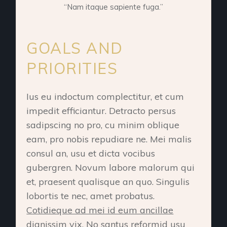
“Nam itaque sapiente fuga.”
GOALS AND
PRIORITIES
Ius eu indoctum complectitur, et cum
impedit efficiantur. Detracto persus
sadipscing no pro, cu minim oblique
eam, pro nobis repudiare ne. Mei malis
consul an, usu et dicta vocibus
gubergren. Novum labore malorum qui
et, praesent qualisque an quo. Singulis
lobortis te nec, amet probatus.
Cotidieque ad mei id eum ancillae
dignissim vix.
No santus reformid usu