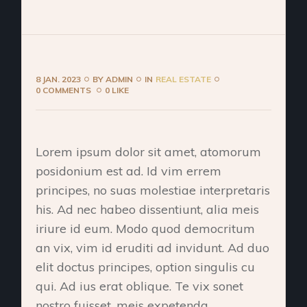
8 JAN. 2023
BY
ADMIN
IN
REAL ESTATE
0 COMMENTS
0 LIKE
Lorem ipsum dolor sit amet, atomorum
posidonium est ad. Id vim errem
principes, no suas molestiae interpretaris
his. Ad nec habeo dissentiunt, alia meis
iriure id eum. Modo quod democritum
an vix, vim id eruditi ad invidunt. Ad duo
elit doctus principes, option singulis cu
qui. Ad ius erat oblique. Te vix sonet
nostro fuisset, meis expetenda